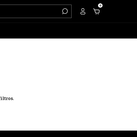
0
iltros.