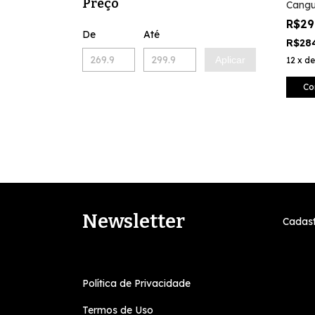
Preço
Cangu
Marr
R$29
De
Até
R$28
Aplicar
12
x
d
Co
Newsletter
Cadast
Política de Privacidade
Termos de Uso