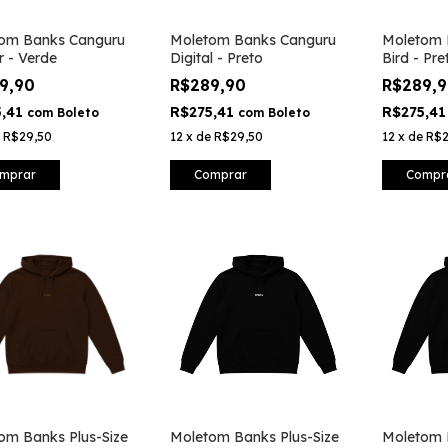
om Banks Canguru
Moletom Banks Canguru
Moletom 
r - Verde
Digital - Preto
Bird - Pre
9,90
R$289,90
R$289,
5,41
R$275,41
R$275,4
com
Boleto
com
Boleto
e
R$29,50
12
x
de
R$29,50
12
x
de
R$2
mprar
Comprar
Compr
om Banks Plus-Size
Moletom Banks Plus-Size
Moletom 