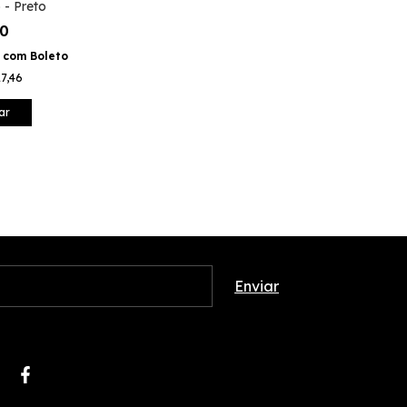
 - Preto
90
1
com
Boleto
7,46
ar