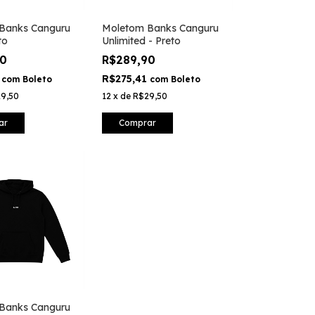
Banks Canguru
Moletom Banks Canguru
to
Unlimited - Preto
90
R$289,90
1
R$275,41
com
Boleto
com
Boleto
9,50
12
x
de
R$29,50
ar
Comprar
Banks Canguru