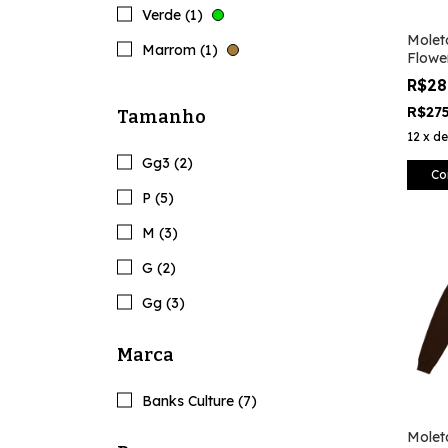
Verde (1)
Molet
Marrom (1)
Flowe
R$28
R$27
Tamanho
12
x
d
Gg3 (2)
Co
P (5)
M (3)
G (2)
Gg (3)
Marca
Banks Culture (7)
Molet