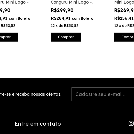
ru Mini Logo -
Canguru Mini Logo -
Mini Logo
om
Preto
9,90
R$299,90
R$269,
4,91
R$284,91
R$256,4
com
Boleto
com
Boleto
e
R$30,52
12
x
de
R$30,52
12
x
de
R$2
mprar
Comprar
Compr
re-se e receba nossas ofertas.
Entre em contato