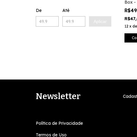
Box -
R$4
De
Até
R$47
Aplicar
12
x
d
Co
Newsletter
Cadast
Política de Privacidade
Termos de Uso