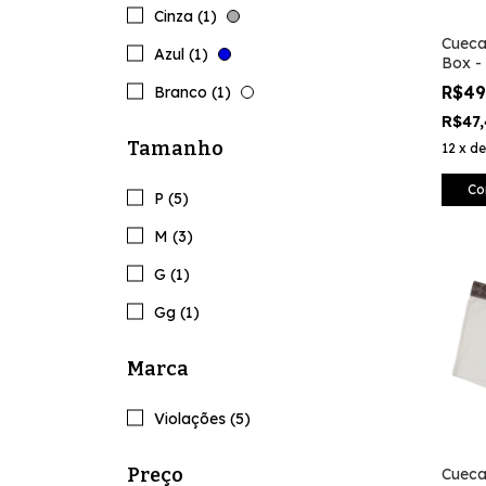
Cinza (1)
Cueca
Azul (1)
Box -
R$4
Branco (1)
R$47
Tamanho
12
x
d
Co
P (5)
M (3)
G (1)
Gg (1)
Marca
Violações (5)
Preço
Cueca