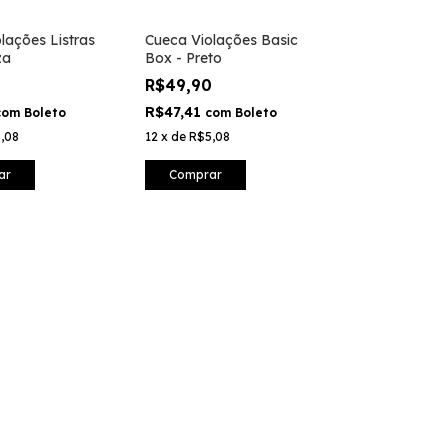
lações Listras
Cueca Violações Basic
za
Box - Preto
0
R$49,90
R$47,41
com
Boleto
com
Boleto
,08
12
x
de
R$5,08
ar
Comprar