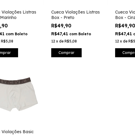
 Violações Listras
Cueca Violações Listras
Cueca Vio
 Marinho
Box - Preto
Box - Cin
9,90
R$49,90
R$49,9
,41
R$47,41
R$47,41
com
Boleto
com
Boleto
e
R$5,08
12
x
de
R$5,08
12
x
de
R$5
mprar
Comprar
Compr
 Violações Basic