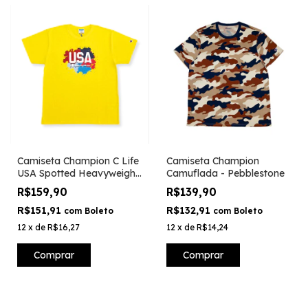
Camiseta Champion C Life
Camiseta Champion
USA Spotted Heavyweight
Camuflada - Pebblestone
- Amarelo
R$159,90
R$139,90
R$151,91
R$132,91
com
Boleto
com
Boleto
12
x
de
R$16,27
12
x
de
R$14,24
Comprar
Comprar