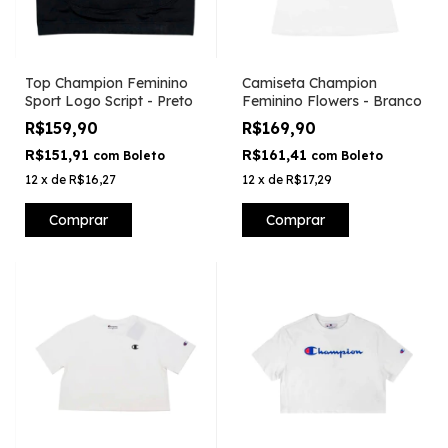
Top Champion Feminino
Camiseta Champion
Sport Logo Script - Preto
Feminino Flowers - Branco
R$159,90
R$169,90
R$151,91
R$161,41
com
Boleto
com
Boleto
12
x
de
R$16,27
12
x
de
R$17,29
Comprar
Comprar