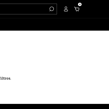
0
iltros.