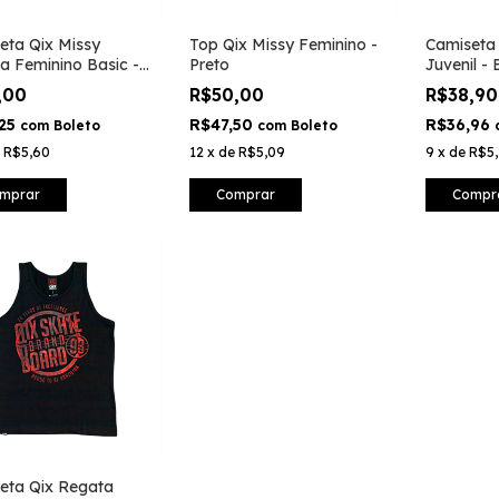
eta Qix Missy
Top Qix Missy Feminino -
Camiseta
a Feminino Basic -
Preto
Juvenil -
,00
R$50,00
R$38,9
,25
R$47,50
R$36,96
com
Boleto
com
Boleto
e
R$5,60
12
x
de
R$5,09
9
x
de
R$5,
mprar
Comprar
Compr
eta Qix Regata