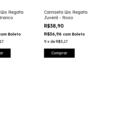
 Qix Regata
Camiseta Qix Regata
 Branco
Juvenil - Roxo
0
R$38,90
R$36,96
com
Boleto
com
Boleto
17
9
x
de
R$5,17
ar
Comprar