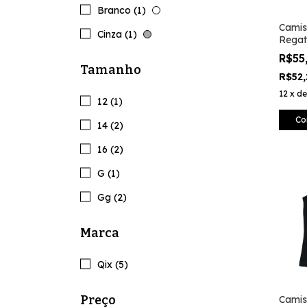
Branco (1)
Camis
Cinza (1)
Regat
Cinza
R$55
Tamanho
R$52
12
x
d
12 (1)
Co
14 (2)
16 (2)
G (1)
Gg (2)
Marca
Qix (5)
Preço
Camis