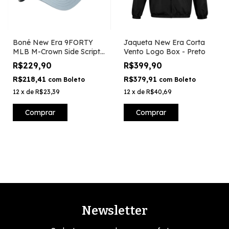
Boné New Era 9FORTY
Jaqueta New Era Corta
MLB M-Crown Side Script
Vento Logo Box - Preto
New York Yaankees
R$229,90
R$399,90
R$218,41
R$379,91
com
Boleto
com
Boleto
12
x
de
R$23,39
12
x
de
R$40,69
Comprar
Comprar
Newsletter